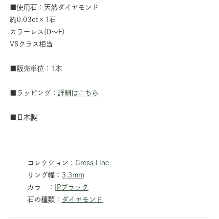
■使用石：天然ダイヤモンド
約0.03ct×1石
カラーレス(D～F)
VSクラス相当
■販売単位：1本
■ラッピング：
詳細はこちら
■日本製
コレクション：
Cross Line
リング幅：
3.3mm
カラー：
IPブラック
石の種類：
ダイヤモンド