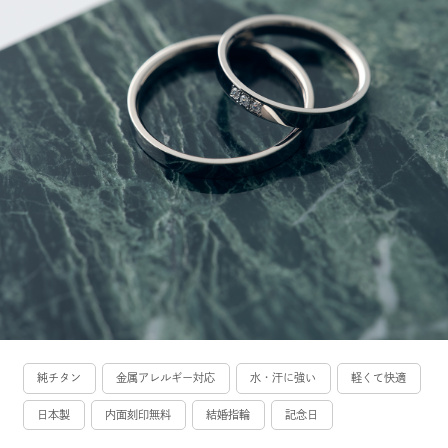
純チタン
金属アレルギー対応
水・汗に強い
軽くて快適
日本製
内面刻印無料
結婚指輪
記念日