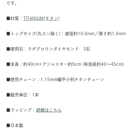
です。
■材質：
TITANIUM(チタン)
■トップサイズ(丸カン除く)：直径約10.0mm／厚さ約1.5mm
■使用石：ラボグロウンダイヤモンド 3石
■全長：約40cm+アジャスター約5cm (有効長約40～45cm)
■使用チェーン：1.15mm幅平小判チタンチェーン
■販売単位：1本
■ラッピング：
詳細はこちら
■日本製