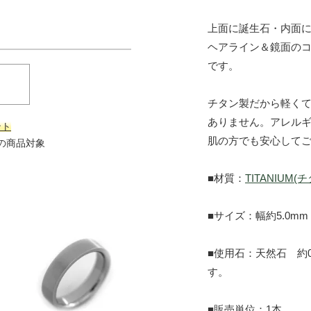
上面に誕生石・内面
ヘアライン＆鏡面のコ
です。
チタン製だから軽く
ありません。アレル
ント
肌の方でも安心して
上の商品対象
■材質：
TITANIUM(
■サイズ：幅約5.0mm 
■使用石：天然石 約0.
す。
■販売単位：1本