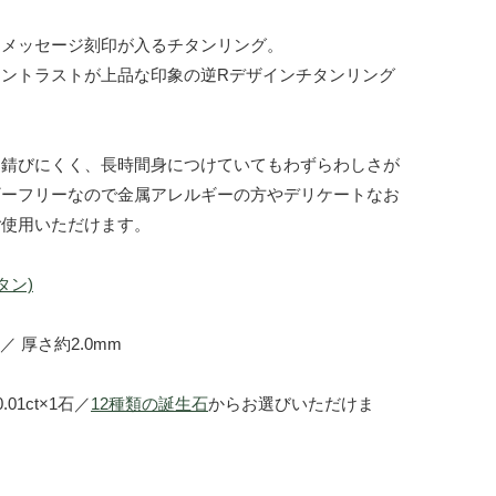
にメッセージ刻印が入るチタンリング。
ントラストが上品な印象の逆Rデザインチタンリング
て錆びにくく、長時間身につけていてもわずらわしさが
ギーフリーなので金属アレルギーの方やデリケートなお
ご使用いただけます。
チタン)
／ 厚さ約2.0mm
01ct×1石／
12種類の誕生石
からお選びいただけま