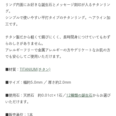
リング内面にお好きな誕生石とメッセージ刻印が入るチタンリン
グ。
シンプルで使いやすい平打タイプのチタンリング。ヘアライン加
工です。
チタン製だから軽くて錆びにくく、長時間身につけていてもわず
らわしさがありません。
アレルギーフリーで金属アレルギーの方やデリケートなお肌の方
でも安心してご使用いただけます。
■材質：
TITANIUM(チタン)
■サイズ：幅約5.0mm ／ 厚さ約2.0mm
■使用石：天然石 約0.01ct×1石／
12種類の誕生石
からお選び
いただけます。
■販売単位：1本