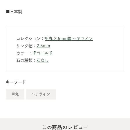
■日本製
コレクション：
甲丸 2.5mm幅 ヘアライン
リング幅：
2.5mm
カラー：
IPゴールド
石の種類：
石なし
キーワード
甲丸
ヘアライン
この商品のレビュー