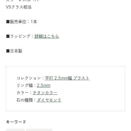
VSクラス相当
■販売単位：1本
■ラッピング：
詳細はこちら
■日本製
コレクション：
平打 2.5mm幅 ブラスト
リング幅：
2.5mm
カラー：
チタンカラー
石の種類：
ダイヤモンド
キーワード