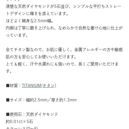
清楚な天然ダイヤモンドが5石並び、シンプルな平打ちストレー
トデザインに輝きを添えています。
ほどよく細身な2.5mm幅。
内側は丁寧に磨き上げられ、なめらかで自然な着け心地に仕上が
っています。
全てチタン製なので、お肌に優しく、金属アレルギーの方や敏感
肌の方も安心してお使いいただけます。
とても軽く、汗や水濡れにも強いので、長くご愛用いただけま
す。
■材質：
TITANIUM(チタン)
■サイズ：幅約2.5mm／厚さ約1.3mm
■使用石：天然ダイヤモンド
約0.01ct×5石
カラーレス(D～F)