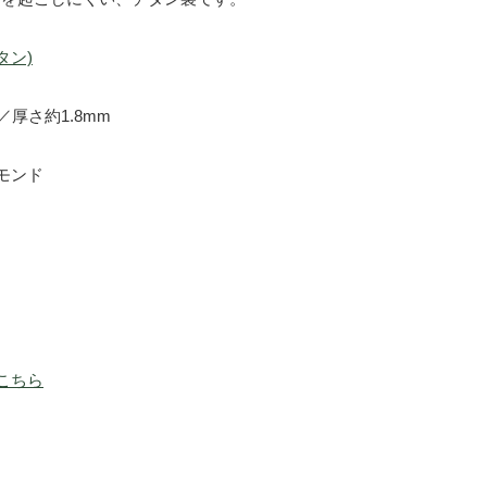
チタン)
／厚さ約1.8mm
モンド
こちら