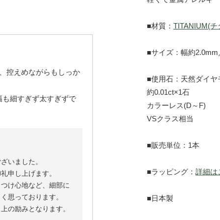
■材質：
TITANIUM(
■サイズ：幅約2.0mm
き、控えめながらもしっか
■使用石：天然ダイヤ
約0.01ct×1石
幅も細すぎず太すぎずで
カラーレス(D～F)
VSクラス相当
■販売単位：1本
ございました。
■ラッピング：
詳細は
御礼申し上げます。
、つけ心地など、細部に
しく思っております。
■日本製
向上の励みとなります。