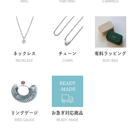
RING
PAIR RING
EARRINGS
けにー / 男性
2023/12/01 13:49:39
妻の右手薬指用に購入
3㎜幅の結婚指輪より細身で薄いため、皿洗いなどの家事
で邪魔にならず、5石ダイヤのアクセントも気に入ってい
て、ずっと付けたままです。
ネックレス
チェーン
有料ラッピング
同じく細身の1.6㎜チタンエタニティリングも愛用してい
NECKLACE
CHAIN
BOX/BAG
て、強度面でも安心しています。
ショップからのコメント
この度は当店をご利用いただき、誠にありがとうござい
ました。
また、商品について嬉しいご感想をいただき、重ねてお
リングゲージ
お急ぎ対応商品
礼申し上げます。
RING GAUGE
READY-MADE
末永くご愛用いただけましたら幸いでございます。
2023/12/01 16:09:53