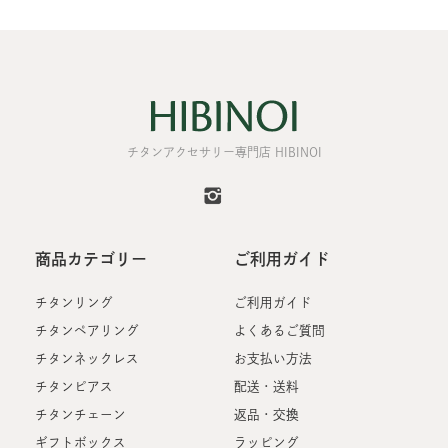
ひよん / 女性
2023/02/27 23:27:43
可愛くてお気に入りです！ペアリングで買いましたがよか
チタンアクセサリー専門店 HIBINOI
ったです！
ショップからのコメント
商品カテゴリー
ご利用ガイド
この度は当店をご利用いただき、誠にありがとうござい
ました。
チタンリング
ご利用ガイド
お届けしたお品が気に入っていただけましたこと、大変
嬉しく思っております。
チタンペアリング
よくあるご質問
末永くご愛用いただけましたら幸いでございます。
チタンネックレス
お支払い方法
2023/02/28 14:21:14
チタンピアス
配送・送料
チタンチェーン
返品・交換
ギフトボックス
ラッピング