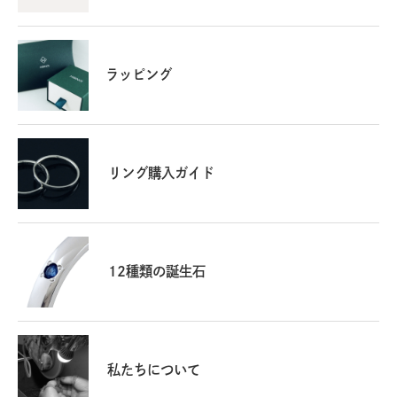
ショップからのコメント
このたびはレビューをご投稿いただき、誠にありがとう
ございます。
ラッピング
大切なご家族の記念として、当店のリングをお選びいた
だきましたこと、心より嬉しく存じます。
2年間、結婚指輪と共に日々ご愛用いただいているとの
お言葉を拝見し、大変光栄に思います。実際にご使用い
ただいた上での率直なご感想は、今後の商品づくりの大
リング購入ガイド
切な参考とさせていただきます。
またこのたびはご出産、誠におめでとうございます。新
たなご家族の節目にも、再び当店の商品をご検討いただ
いていることに、心より感謝申し上げます。
これからも末永くご愛用いただけるよう、品質とサービ
12種類の誕生石
スの一層の向上に努めてまいります。
今後ともどうぞよろしくお願い申し上げます。
2025/05/15 16:19:24
私たちについて