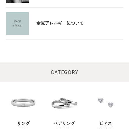
女性
2024/06/25 07:36:45
幅と厚みが細く軽いため着けているのを忘れるような着け
金属アレルギーについて
心地です。
幅が細くても刻印の歪みがなくダイヤの輝きも綺麗です。
ショップからのコメント
この度は当店をご利用いただき、誠にありがとうござい
ました。
CATEGORY
お届けしたチタンリングが気に入っていただけましたこ
と、大変嬉しく思っております。
機会がございましたら、是非また当店をご利用いただけ
れば幸いです。
2024/06/26 17:02:33
リング
ペアリング
ピアス