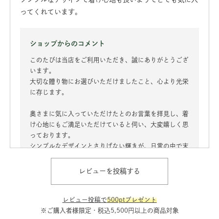
ってくれています。
ショップからのコメント
このたびは当店をご利用いただき、誠にありがとうござ
います。
大切な贈り物にお選びいただけましたこと、心より光栄
に存じます。
奥さまに気に入っていただけたとのお言葉を拝見し、着
け心地にもご満足いただけていると伺い、大変嬉しく思
っております。
シンプルなデザインとさりげない輝きが、日常の中で末
永くお楽しみいただけましたら幸いです。
レビューを投稿する
機会がございましたら、またご利用いただけますと幸い
です。
今後ともHIBINOIをよろしくお願い申し上げます。
レビュー投稿で
500ptプレゼント
※ご購入者様限定・税込5,500円以上の商品対象
2025/11/20 17:00:49