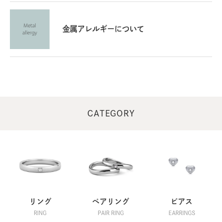
カチカチ / 女性
2024/06/17 06:02:57
金属アレルギーもあり、黒くて細めのチタンリングを探し
金属アレルギーについて
ていたところ、こちらのリングを見つけ、購入しました。
色味もデザインもとても好みで、内側に刻印もしていただ
けて、とても満足しています。
0.5刻みでサイズが選べると、もっと良かったな、と思い
ました。
CATEGORY
ショップからのコメント
この度は当店をご利用いただき、誠にありがとうござい
ました。
また、商品について貴重なご意見をいただき、誠にあり
がとうございました。
いただいたご意見は、今後の商品展開や商品改良の参考
とさせていただきます。
機会がございましたら、是非また当店をご利用いただけ
リング
ペアリング
ピアス
れば幸いです。
RING
PAIR RING
EARRINGS