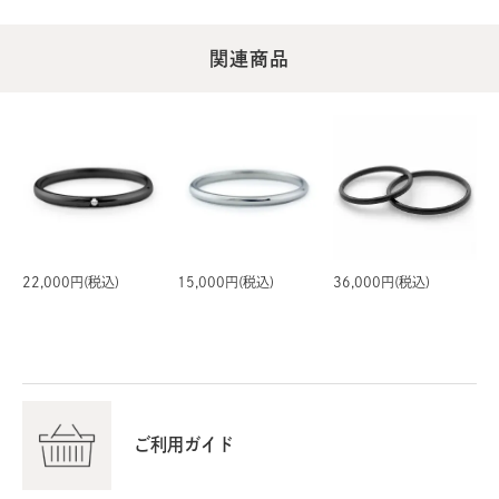
ただいたご意見は、今後の商品ページのご案内や製作の
際の参考とさせていただきます。
関連商品
今後とも、ご期待に添える商品とサービスをお届けでき
るよう努めてまいります。このたびは貴重なご意見とあ
たたかいお言葉を、誠にありがとうございました。
2025/09/26 16:59:25
とまと / 男性
2025/08/11 10:02:04
22,000円(税込)
15,000円(税込)
36,000円(税込)
アクセサリーは装着の違和感が苦手で今までつけていませ
んでしたが、結婚指輪の購入という機会で、デザインとカ
ラーに惹かれこちらを選びました。チタンリングは想像し
ていた以上に軽くこちらのデザインは幅も細いため、つけ
ている感覚がないほどに快適です。末永く大切にしたいと
ご利用ガイド
思います。