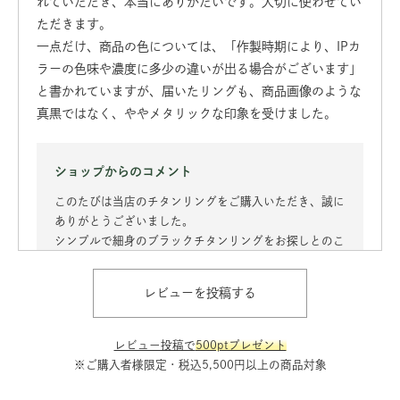
れていただき、本当にありがたいです。大切に使わせてい
ただきます。
一点だけ、商品の色については、「作製時期により、IPカ
ラーの色味や濃度に多少の違いが出る場合がございます」
と書かれていますが、届いたリングも、商品画像のような
真黒ではなく、ややメタリックな印象を受けました。
ショップからのコメント
このたびは当店のチタンリングをご購入いただき、誠に
ありがとうございました。
シンプルで細身のブラックチタンリングをお探しとのこ
と、当店の商品をお選びいただけたことを大変光栄に思
います。
レビューを投稿する
着け心地や刻印にご満足いただけたとのお言葉を拝見
し、嬉しく感じております。末永くご愛用いただけまし
たら幸いです。
レビュー投稿で
500ptプレゼント
また、リングの色味に関するご感想もありがとうござい
※ご購入者様限定・税込5,500円以上の商品対象
ます。IPカラーは製作時期や光の当たり方などによっ
て、若干色味や濃淡に違いが出る場合がございます。い