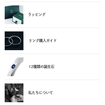
ショップからのコメント
ラッピング
この度は当店をご利用いただき、また商品レビューをお
寄せいただき誠にありがとうございます。
大切なご結婚指輪として、当店のリングをお選びいただ
けたこと、大変光栄に思います。
チタンならではの軽やかさと、1.5mm幅の繊細なデザ
リング購入ガイド
インが、お客様にとって快適な着け心地となったことを
嬉しく拝読いたしました。
末永くご愛用いただけましたら幸いでございます。
これからもお客様にご満足いただける商品をご提供でき
ますよう、より一層の努力を重ねて参りますので、機会
12種類の誕生石
がございましたら、是非また当店をご利用いただければ
幸いです。
2025/08/19 14:01:09
私たちについて